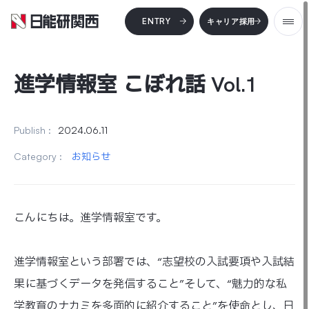
本文までスキップする
ENTRY
キャリア採用
メ
進学情報室 こぼれ話 Vol.1
Publish :
2024.06.11
Category :
お知らせ
こんにちは。進学情報室です。
進学情報室という部署では、“志望校の入試要項や入試結
果に基づくデータを発信すること”そして、“魅力的な私
学教育のナカミを多面的に紹介すること”を使命とし、日