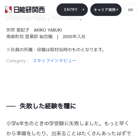
本文までスキップする
ENTRY
キャリア採用
メ
南森町校 教師｜矢吹 亜紀子
矢吹 亜紀子 AKIKO YABUKI
南森町校 営業部 総合職 | 2000年入社
※社員の所属・役職は取材当時のものとなります。
Category :
スタッフインタビュー
失敗した経験を糧に
小学6年生のとき中学受験に失敗しました。もっと早く
から準備をしたり、出来ることはたくさんあったはずで